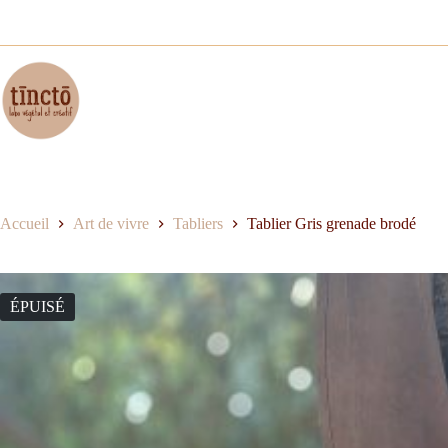
Passer
au
contenu
Accueil
Art de vivre
Tabliers
Tablier Gris grenade brodé
ÉPUISÉ